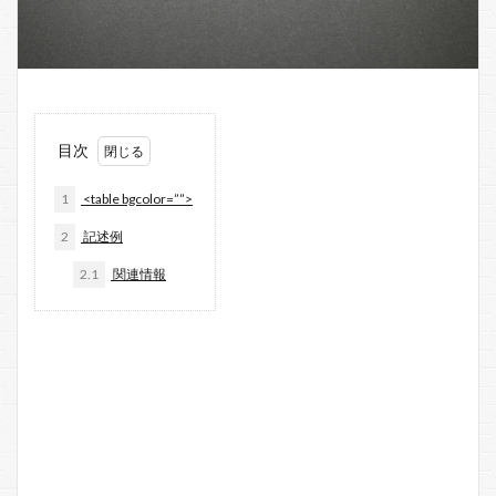
目次
1
<table bgcolor=””>
2
記述例
2.1
関連情報