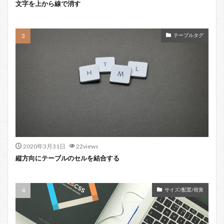
文字を上から線で消す
テーブルタグ
2020年3月31日
22views
縦方向にテーブルのセルを結合する
サイズ/配置/視覚