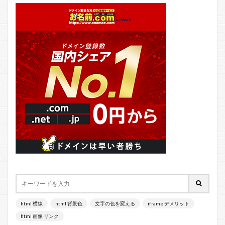
html 横線
html 背景色
文字の色を変える
iframe デメリット
html 画像 リンク