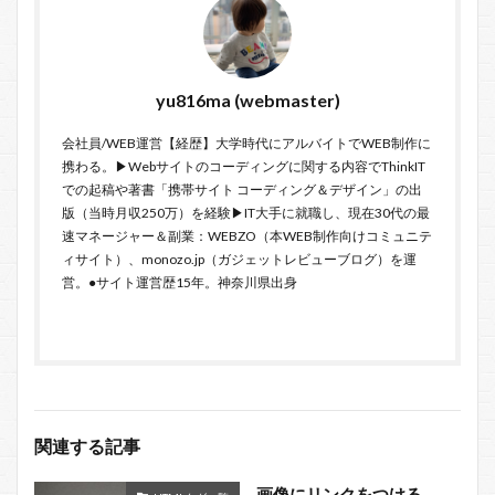
yu816ma (webmaster)
会社員/WEB運営【経歴】大学時代にアルバイトでWEB制作に
携わる。▶Webサイトのコーディングに関する内容でThinkIT
での起稿や著書「携帯サイト コーディング＆デザイン」の出
版（当時月収250万）を経験▶IT大手に就職し、現在30代の最
速マネージャー＆副業：WEBZO（本WEB制作向けコミュニテ
ィサイト）、monozo.jp（ガジェットレビューブログ）を運
営。●サイト運営歴15年。神奈川県出身
関連する記事
画像にリンクをつける