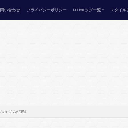
お問い合わせ
プライバシーポリシー
HTMLタグ一覧
スタイル
ページ定義タグ
フォントタグ
ページのレイアウトタグ
画像（イメージ）タグ
リンクタグ
テーブルタグ
リストタグ
フォームタグ
埋め込み型タグ
スタイル
ボック
テキス
背景の
サイズ/
テーブ
リスト
グリッ
リンク/
ジの仕組みの理解