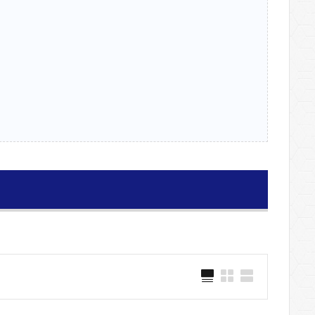
級）
中級）
の構築
業～