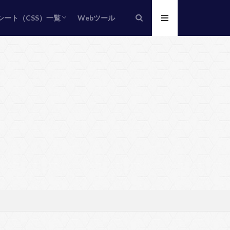
シート（CSS）一覧
Webツール
シート（CSS）の基本
ス
トフォント
設定
配置/視覚
ル
ド
その他