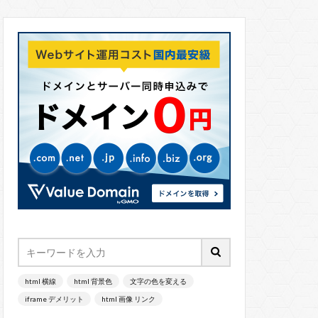
html 横線
html 背景色
文字の色を変える
iframe デメリット
html 画像 リンク