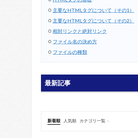
主要なHTMLタグについて（その1）
主要なHTMLタグについて（その2）
相対リンクと絶対リンク
ファイル名の決め方
ファイルの種類
最新記事
新着順
人気順
カテゴリ一覧
HTMLタグ一覧
スタイルシート（CSS）一覧
Web便利ツール
ホームページの作り方（初
WebデザインとSEO対策（
WordPressを使ったブログ
サイト・ブログ収益化～副