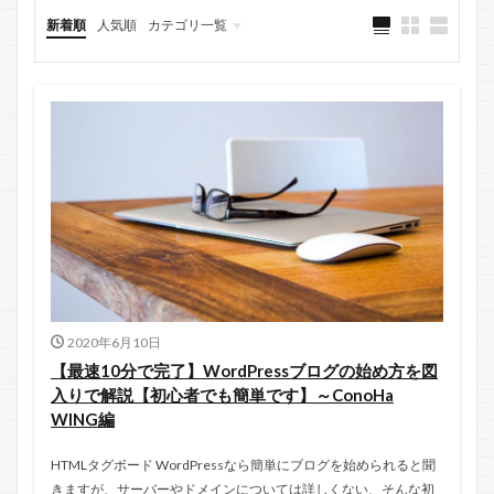
新着順
人気順
カテゴリ一覧
HTMLタグ一覧
スタイルシート（CSS）一覧
Web便利ツール
ホームページの作り方（初級）
WebデザインとSEO対策（中級）
WordPressを使ったブログの構築
サイト・ブログ収益化～副業～
2020年6月10日
【最速10分で完了】WordPressブログの始め方を図
入りで解説【初心者でも簡単です】～ConoHa
WING編
HTMLタグボード WordPressなら簡単にブログを始められると聞
きますが、サーバーやドメインについては詳しくない、そんな初