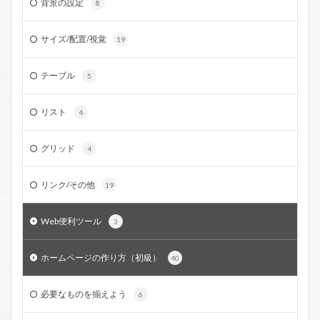
背景の設定
8
サイズ/配置/視覚
19
テーブル
5
リスト
4
グリッド
4
リンク/その他
19
Web便利ツール
3
ホームページの作り方（初級）
40
必要なものを揃えよう
6