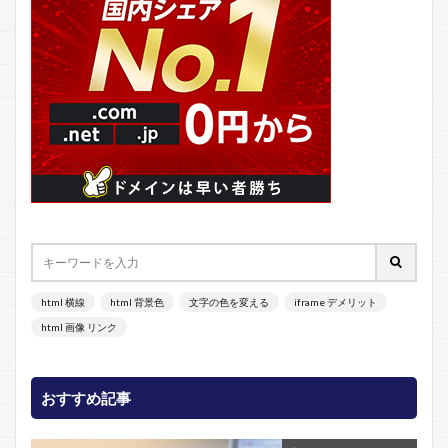
html 横線
html 背景色
文字の色を変える
iframe デメリット
html 画像 リンク
おすすめ記事