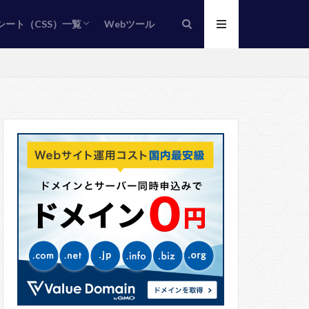
シート（CSS）一覧
Webツール
シート（CSS）の基本
ス
トフォント
設定
配置/視覚
ル
ド
その他