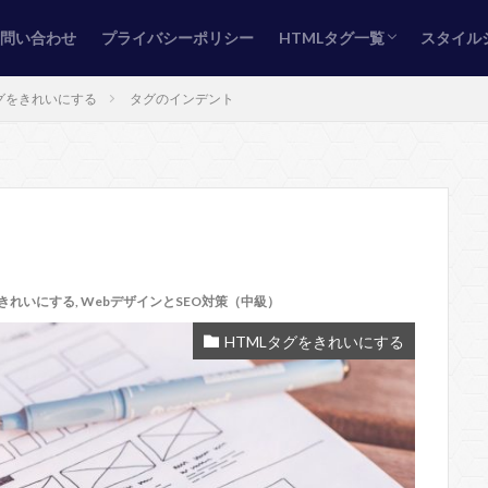
お問い合わせ
プライバシーポリシー
HTMLタグ一覧
スタイル
ページ定義タグ
フォントタグ
ページのレイアウトタグ
画像（イメージ）タグ
リンクタグ
テーブルタグ
リストタグ
フォームタグ
埋め込み型タグ
スタイル
ボック
テキス
背景の
サイズ/
テーブ
リスト
グリッ
リンク/
タグをきれいにする
タグのインデント
をきれいにする
,
WebデザインとSEO対策（中級）
HTMLタグをきれいにする