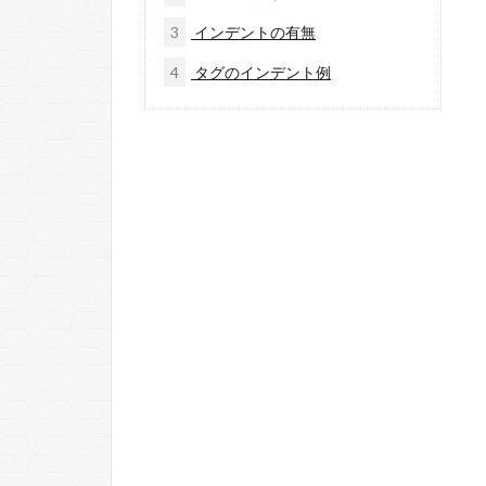
3
インデントの有無
4
タグのインデント例