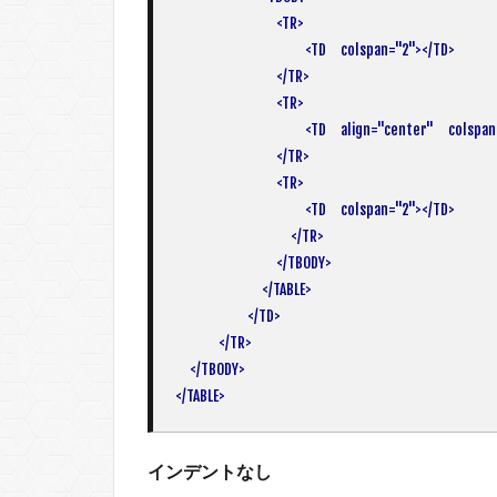
　　　　　　　<TR>

　　　　　　　　　<TD　colspan="2"></TD>

　　　　　　　</TR>

　　　　　　　<TR>

　　　　　　　　　<TD　align="center"　colspan="2
　　　　　　　</TR>

　　　　　　　<TR>

　　　　　　　　　<TD　colspan="2"></TD>

　　　　　　　　</TR>

　　　　　　　</TBODY>

　　　　　　</TABLE>

　　　　　</TD>

　　　</TR>

　</TBODY>

</TABLE>
インデントなし