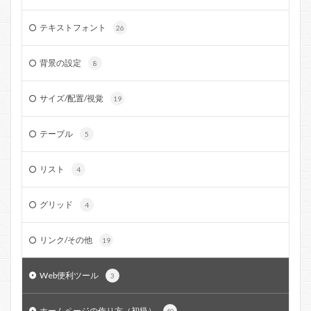
テキストフォント
26
背景の設定
8
サイズ/配置/視覚
19
テーブル
5
リスト
4
グリッド
4
リンク/その他
19
Web便利ツール
3
ホームページの作り方（初級）