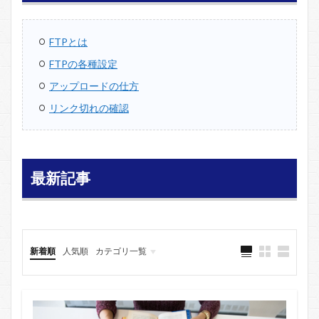
FTPとは
FTPの各種設定
アップロードの仕方
リンク切れの確認
最新記事
新着順
人気順
カテゴリ一覧
HTMLタグ一覧
スタイルシート（CSS）一覧
Web便利ツール
ホームページの作り方（初級）
WebデザインとSEO対策（中級）
WordPressを使ったブログの構築
サイト・ブログ収益化～副業～