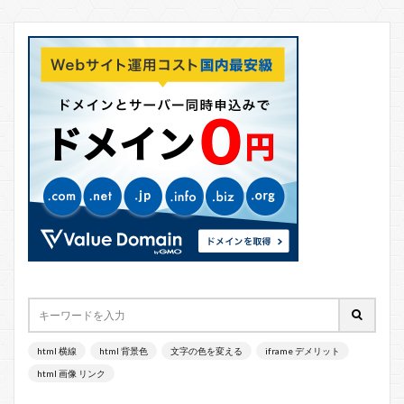
html 横線
html 背景色
文字の色を変える
iframe デメリット
html 画像 リンク