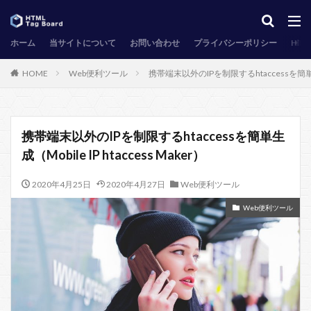
ホーム
当サイトについて
お問い合わせ
プライバシーポリシー
HT
HOME
Web便利ツール
携帯端末以外のIPを制限するhtaccessを簡単生成（M
携帯端末以外のIPを制限するhtaccessを簡単生
成（Mobile IP htaccess Maker）
2020年4月25日
2020年4月27日
Web便利ツール
Web便利ツール