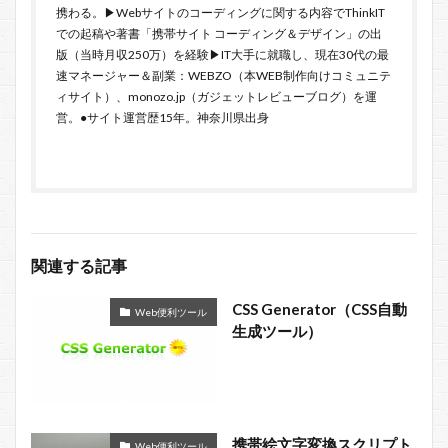
携わる。▶Webサイトのコーディングに関する内容でThinkIT
での起稿や著書「携帯サイト コーディング＆デザイン」の出
版（当時月収250万）を経験▶IT大手に就職し、現在30代の最
速マネージャー＆副業：WEBZO（本WEB制作向けコミュニテ
ィサイト）、monozo.jp（ガジェットレビューブログ）を運
営。●サイト運営歴15年。神奈川県出身
関連する記事
CSS Generator（CSS自動
Web便利ツール
生成ツール）
携帯絵文字変換スクリプト
Web便利ツール