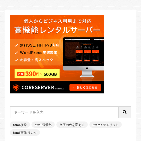
html 横線
html 背景色
文字の色を変える
iframe デメリット
html 画像 リンク