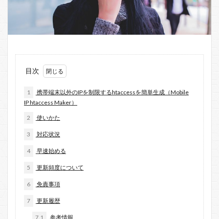
目次
1
携帯端末以外のIPを制限するhtaccessを簡単生成（Mobile
IP htaccess Maker）
2
使いかた
3
対応状況
4
早速始める
5
更新頻度について
6
免責事項
7
更新履歴
7.1
参考情報