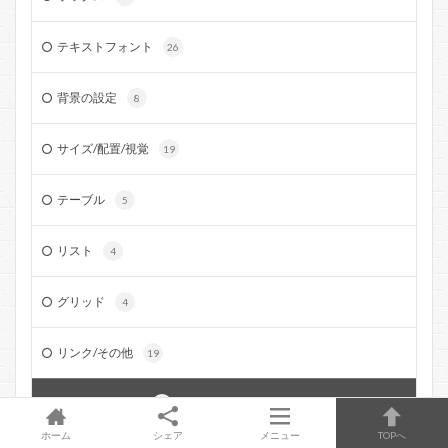
テキストフォント
26
背景の設定
8
サイズ/配置/視覚
19
テーブル
5
リスト
4
グリッド
4
リンク/その他
19
Web便利ツール
3
ホーム
シェア
メニュー
TOPへ